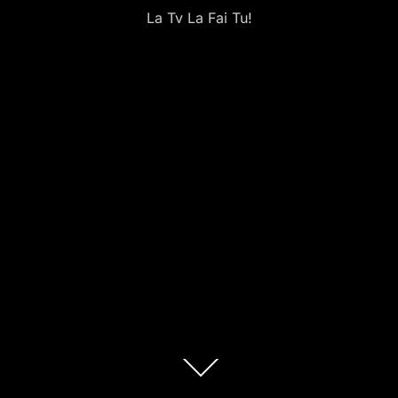
La Tv La Fai Tu!
Scorri
fino