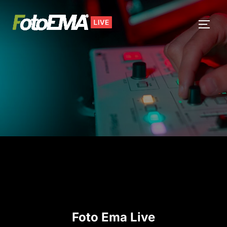
Salta
al
APRI/
contenuto
Foto Ema Live